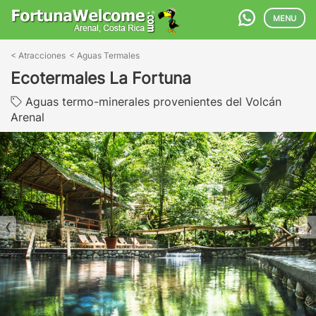
MENU
<
Atracciones
<
Aguas Termales
Ecotermales La Fortuna
Aguas termo-minerales provenientes del Volcán
Arenal