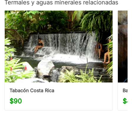
Termales y aguas minerales relacionadas
Tabacón Costa Rica
Bald
$90
$4