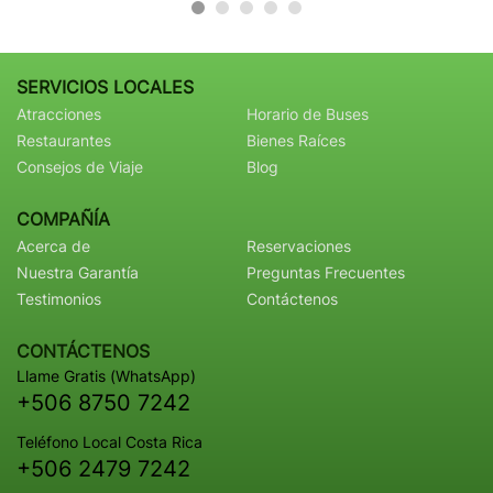
SERVICIOS LOCALES
Atracciones
Horario de Buses
Restaurantes
Bienes Raíces
Consejos de Viaje
Blog
COMPAÑÍA
Acerca de
Reservaciones
Nuestra Garantía
Preguntas Frecuentes
Testimonios
Contáctenos
CONTÁCTENOS
Llame Gratis (WhatsApp)
+506 8750 7242
Teléfono Local Costa Rica
+506 2479 7242