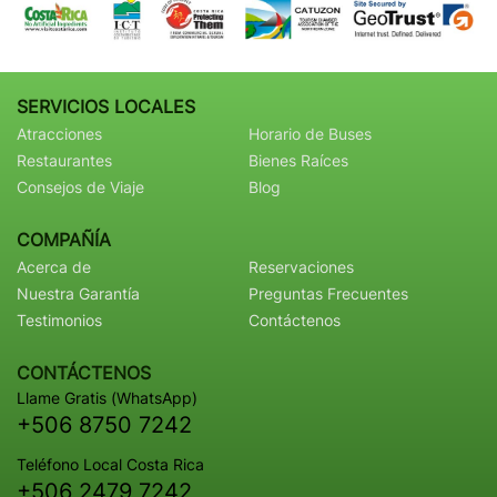
SERVICIOS LOCALES
Atracciones
Horario de Buses
Restaurantes
Bienes Raíces
Consejos de Viaje
Blog
COMPAÑÍA
Acerca de
Reservaciones
Nuestra Garantía
Preguntas Frecuentes
Testimonios
Contáctenos
CONTÁCTENOS
Llame Gratis (WhatsApp)
+506 8750 7242
Teléfono Local Costa Rica
+506 2479 7242