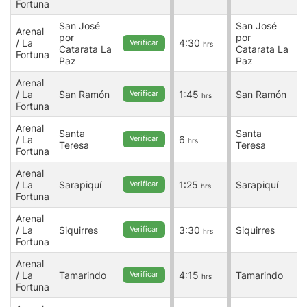
Fortuna
F
San José
San José
Arenal
A
por
por
/ La
4:30
/
Verificar
hrs
Catarata La
Catarata La
Fortuna
F
Paz
Paz
Arenal
A
/ La
San Ramón
1:45
San Ramón
/
Verificar
hrs
Fortuna
F
Arenal
A
Santa
Santa
/ La
6
/
Verificar
hrs
Teresa
Teresa
Fortuna
F
Arenal
A
/ La
Sarapiquí
1:25
Sarapiquí
/
Verificar
hrs
Fortuna
F
Arenal
A
/ La
Siquirres
3:30
Siquirres
/
Verificar
hrs
Fortuna
F
Arenal
A
/ La
Tamarindo
4:15
Tamarindo
/
Verificar
hrs
Fortuna
F