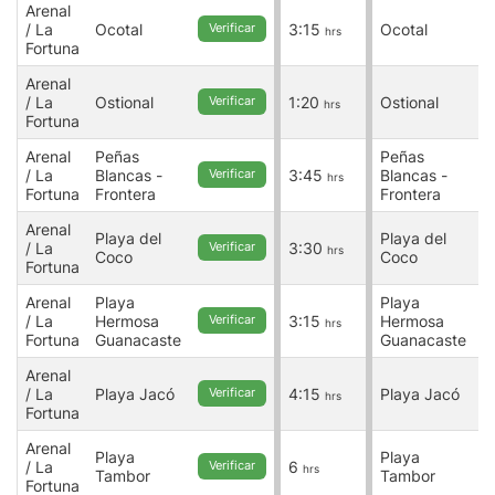
Arenal
A
/ La
Ocotal
3:15
Ocotal
/
Verificar
hrs
Fortuna
F
Arenal
A
/ La
Ostional
1:20
Ostional
/
Verificar
hrs
Fortuna
F
Arenal
Peñas
Peñas
A
/ La
Blancas -
3:45
Blancas -
/
Verificar
hrs
Fortuna
Frontera
Frontera
F
Arenal
A
Playa del
Playa del
/ La
3:30
/
Verificar
hrs
Coco
Coco
Fortuna
F
Arenal
Playa
Playa
A
/ La
Hermosa
3:15
Hermosa
/
Verificar
hrs
Fortuna
Guanacaste
Guanacaste
F
Arenal
A
/ La
Playa Jacó
4:15
Playa Jacó
/
Verificar
hrs
Fortuna
F
Arenal
A
Playa
Playa
/ La
6
/
Verificar
hrs
Tambor
Tambor
Fortuna
F