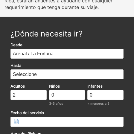
Rica, estarán anuentes a ayudarle con cualquier
requerimiento que tenga durante su viaje.
¿Dónde necesita ir?
Desde
Hasta
Adultos
Niños
Infantes
3-6 años
< menores a 3
Fecha del servicio
Hora del Pick-up