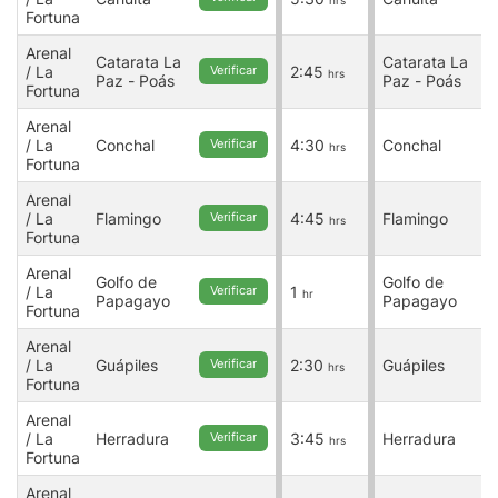
hrs
Fortuna
F
Arenal
A
Catarata La
Catarata La
/ La
2:45
/
Verificar
hrs
Paz - Poás
Paz - Poás
Fortuna
F
Arenal
A
/ La
Conchal
4:30
Conchal
/
Verificar
hrs
Fortuna
F
Arenal
A
/ La
Flamingo
4:45
Flamingo
/
Verificar
hrs
Fortuna
F
Arenal
A
Golfo de
Golfo de
/ La
1
/
Verificar
hr
Papagayo
Papagayo
Fortuna
F
Arenal
A
/ La
Guápiles
2:30
Guápiles
/
Verificar
hrs
Fortuna
F
Arenal
A
/ La
Herradura
3:45
Herradura
/
Verificar
hrs
Fortuna
F
Arenal
A