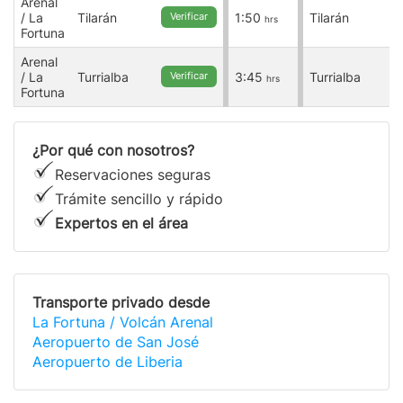
Arenal
A
/ La
Tilarán
1:50
Tilarán
/
Verificar
hrs
Fortuna
F
Arenal
A
/ La
Turrialba
3:45
Turrialba
/
Verificar
hrs
Fortuna
F
¿Por qué con nosotros?
Reservaciones seguras
Trámite sencillo y rápido
Expertos en el área
Transporte privado desde
La Fortuna / Volcán Arenal
Aeropuerto de San José
Aeropuerto de Liberia