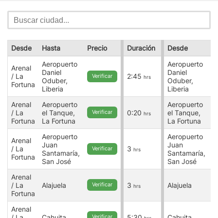
Desde
Hasta
Precio
Duración
Desde
H
Aeropuerto
Aeropuerto
Arenal
A
Daniel
Daniel
/ La
2:45
/
Verificar
hrs
Oduber,
Oduber,
Fortuna
F
Liberia
Liberia
Arenal
Aeropuerto
Aeropuerto
A
/ La
el Tanque,
0:20
el Tanque,
/
Verificar
hrs
Fortuna
La Fortuna
La Fortuna
F
Aeropuerto
Aeropuerto
Arenal
A
Juan
Juan
/ La
3
/
Verificar
hrs
Santamaría,
Santamaría,
Fortuna
F
San José
San José
Arenal
A
/ La
Alajuela
3
Alajuela
/
Verificar
hrs
Fortuna
F
Arenal
A
/ La
Cahuita
5:30
Cahuita
/
Verificar