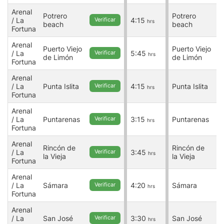
Arenal
A
Potrero
Potrero
/ La
4:15
/
Verificar
hrs
beach
beach
Fortuna
F
Arenal
A
Puerto Viejo
Puerto Viejo
/ La
5:45
/
Verificar
hrs
de Limón
de Limón
Fortuna
F
Arenal
A
/ La
Punta Islita
4:15
Punta Islita
/
Verificar
hrs
Fortuna
F
Arenal
A
/ La
Puntarenas
3:15
Puntarenas
/
Verificar
hrs
Fortuna
F
Arenal
A
Rincón de
Rincón de
/ La
3:45
/
Verificar
hrs
la Vieja
la Vieja
Fortuna
F
Arenal
A
/ La
Sámara
4:20
Sámara
/
Verificar
hrs
Fortuna
F
Arenal
A
/ La
San José
3:30
San José
/
Verificar
hrs