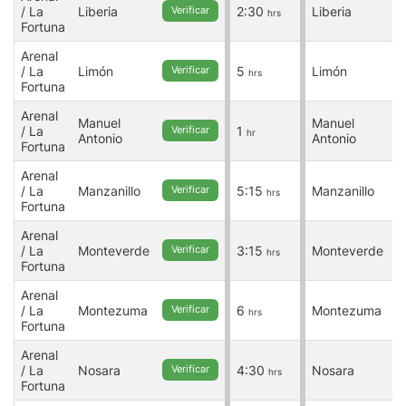
/ La
Liberia
2:30
Liberia
/
Verificar
hrs
Fortuna
F
Arenal
A
/ La
Limón
5
Limón
/
Verificar
hrs
Fortuna
F
Arenal
A
Manuel
Manuel
/ La
1
/
Verificar
hr
Antonio
Antonio
Fortuna
F
Arenal
A
/ La
Manzanillo
5:15
Manzanillo
/
Verificar
hrs
Fortuna
F
Arenal
A
/ La
Monteverde
3:15
Monteverde
/
Verificar
hrs
Fortuna
F
Arenal
A
/ La
Montezuma
6
Montezuma
/
Verificar
hrs
Fortuna
F
Arenal
A
/ La
Nosara
4:30
Nosara
/
Verificar
hrs
Fortuna
F