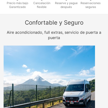
Precio más bajo
Cancelación
Reserve y pague
Reservaciones
Garantizado
flexible
después
seguras
Confortable y Seguro
Aire acondicionado, full extras, servicio de puerta a
puerta