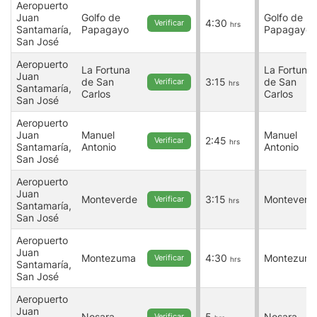
Aeropuerto
Juan
Golfo de
Golfo de
4:30
Verificar
hrs
Santamaría,
Papagayo
Papagayo
San José
Aeropuerto
La Fortuna
La Fortuna
Juan
de San
3:15
de San
Verificar
hrs
Santamaría,
Carlos
Carlos
San José
Aeropuerto
Juan
Manuel
Manuel
2:45
Verificar
hrs
Santamaría,
Antonio
Antonio
San José
Aeropuerto
Juan
Monteverde
3:15
Monteverd
Verificar
hrs
Santamaría,
San José
Aeropuerto
Juan
Montezuma
4:30
Montezum
Verificar
hrs
Santamaría,
San José
Aeropuerto
Juan
Nosara
5
Nosara
Verificar